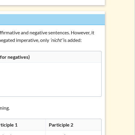
affirmative and negative sentences. However, it
negated imperative, only
‘nicht’
is added:
for negatives)
ning.
ticiple 1
Participle 2