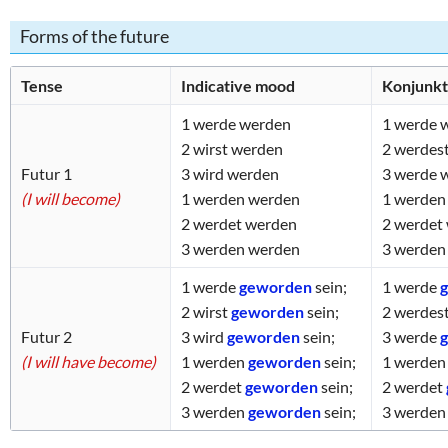
Forms of the future
Tense
Indicative mood
Konjunkt
1
werde werden
1
werde 
2
wirst werden
2
werdes
Futur 1
3
wird werden
3
werde 
(I will become)
1
werden werden
1
werden
2
werdet werden
2
werdet
3
werden werden
3
werden
1
werde
geworden
sein;
1
werde
2
wirst
geworden
sein;
2
werdes
Futur 2
3
wird
geworden
sein;
3
werde
(I will have become)
1
werden
geworden
sein;
1
werde
2
werdet
geworden
sein;
2
werdet
3
werden
geworden
sein;
3
werde