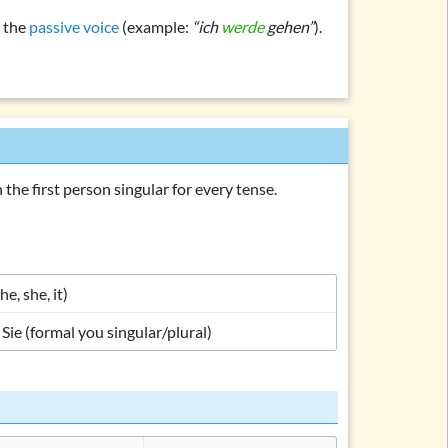
ein, haben, werden)
 the
passive voice
(example:
“ich
werde
gehen”
).
en, müssen, sollen, …)
rden, bleiben, sein)
chlafen, machen, essen, …)
(regnen, donnern, schneien, …)
(personal forms)
n the first person singular for every tense.
orms
rb
(he, she, it)
sein’
, Sie (formal you singular/plural)
haben’
werden’
rbs (list)