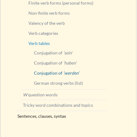
Finite verb forms (personal forms)
Non-finite verb forms
Valency of the verb
Verb categories
Verb tables
Conjugation of
‘sein’
Conjugation of
‘haben’
Conjugation of
‘werden’
German strong verbs (list)
W
question words
Tricky word combinations and topics
Sentences, clauses, syntax