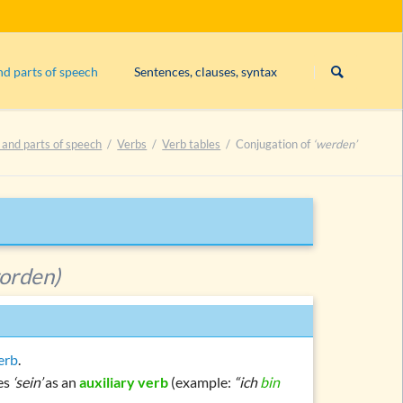
Skip
navigation
nd parts of speech
Sentences, clauses, syntax
Subject
 and parts of speech
Verbs
Verb tables
Conjugation of
‘werden’
Exercise 1: constituents
Exercise 2: constituents
Exercise 3: constituents
List of exercises on constituents
worden)
es
erb
.
res
‘sein’
as an
auxiliary verb
(example:
“ich
bin
es