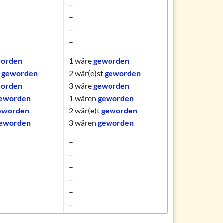
–
–
–
–
orden
1
wäre
geworden
t
geworden
2
wär(e)st
geworden
orden
3
wäre
geworden
eworden
1
wären
geworden
eworden
2
wär(e)t
geworden
eworden
3
wären
geworden
–
–
–
–
–
–