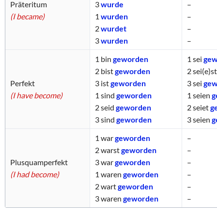
Präteritum
3
wurde
–
(I became)
1
wurden
–
2
wurdet
–
3
wurden
–
1
bin
geworden
1
sei
gew
2
bist
geworden
2
sei(e)s
Perfekt
3
ist
geworden
3
sei
gew
(I have become)
1
sind
geworden
1
seien
g
2
seid
geworden
2
seiet
g
3
sind
geworden
3
seien
g
1
war
geworden
–
2
warst
geworden
–
Plusquamperfekt
3
war
geworden
–
(I had become)
1
waren
geworden
–
2
wart
geworden
–
3
waren
geworden
–