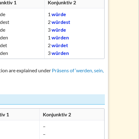
unktiv 1
Konjunktiv 2
ations and topics
de
1
würde
dest
2
würdest
de
3
würde
den
1
würden
det
2
würdet
den
3
würden
ation are explained under
Präsens of ‘werden, sein,
iv 1
Konjunktiv 2
–
–