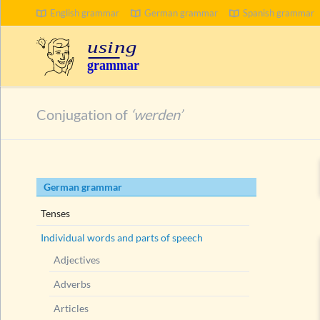
English grammar
German grammar
Spanish grammar
SEARCH
Conjugation of
‘werden’
Skip
German grammar
navigation
Tenses
Individual words and parts of speech
Adjectives
Adverbs
Articles