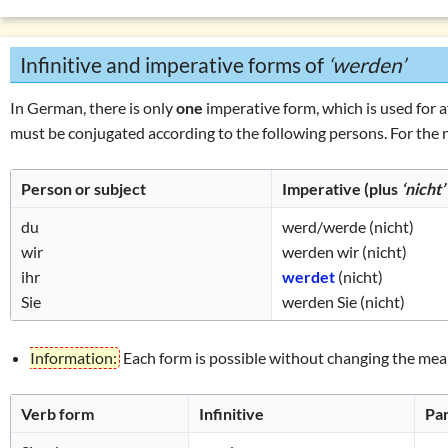
Infinitive and imperative forms of
‘werden’
In German, there is only
one
imperative form, which is used for 
must be conjugated according to the following persons. For the 
Person or subject
Imperative (plus
‘nicht’
du
werd/werde
(nicht)
wir
werden wir (nicht)
ihr
werdet
(nicht)
Sie
werden Sie (nicht)
Information:
Each form is possible without changing the mea
Verb form
Infinitive
Par