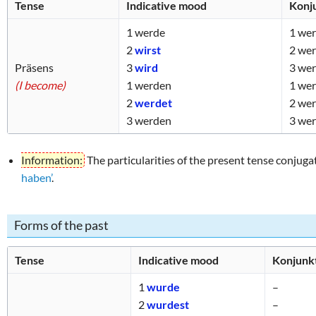
Tense
Indicative mood
Konj
Tricky word combin
1
werde
1
wer
2
wirst
2
wer
Präsens
3
wird
3
wer
(I become)
1
werden
1
wer
2
werdet
2
wer
3
werden
3
wer
Information:
The particularities of the present tense conjug
haben’
.
Forms of the past
Tense
Indicative mood
Konjunkt
1
wurde
–
2
wurdest
–