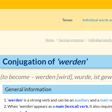
Tenses
Individual words a
Präsens (use)
Adjectives
Home
German grammar
Individual words
Präsens (formation)
Adverbs
Perfekt (use)
Articles
Perfekt (formation)
Interjections
Conjugation of
‘werden’
Präteritum (use)
Nouns
Plusquamperfekt (use)
Numerals
(to become – werden [wird], wurde, ist ge
Plusquamperfekt (formation)
Prepositions
General information
Futur I (use)
Pronouns
Exercise 1: Determining the tens
Verbs
‘
werden
‘ is a strong verb and can be an
auxiliary
and a
main v
Main verbs
When
‘werden’
appears as a
main (lexical) verb
, it also requi
Exercise 2: Determining the tens