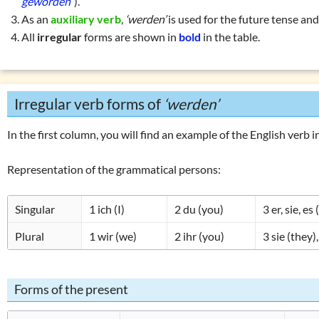
geworden”
).
Auxiliary verbs
(s
List of exercises (tenses)
As an
auxiliary verb
,
‘werden’
is used for the
future
tense and
Modal verbs
(könn
All
irregular
forms are shown in
bold
in the table.
Copular verbs
(we
Personal verbs
(s
Impersonal verbs
Irregular verb forms of
‘werden’
Finite verb forms 
In the first column, you will find an example of the English verb i
Non-finite verb f
Valency of the ve
Representation of the grammatical persons:
Verb categories
Verb tables
Singular
1
ich (I)
2
du (you)
3
er, sie, es 
Conjugation of
‘
Plural
1
wir (we)
2
ihr (you)
3
sie (they)
Conjugation of
‘
Conjugation of
‘
Forms of the present
German strong ve
W
question words