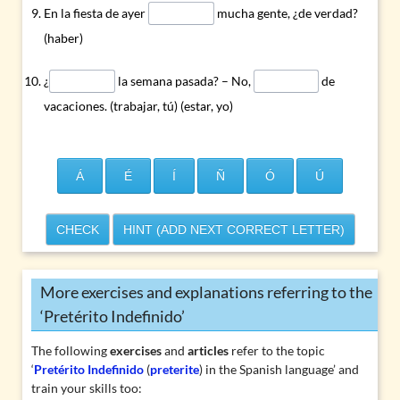
En la fiesta de ayer
mucha gente, ¿de verdad?
(haber)
¿
la semana pasada? – No,
de
vacaciones. (trabajar, tú) (estar, yo)
Á
É
Í
Ñ
Ó
Ú
CHECK
HINT (ADD NEXT CORRECT LETTER)
More exercises and explanations referring to the
‘Pretérito Indefinido’
The following
exercises
and
articles
refer to the topic
‘
Pretérito Indefinido
(
preterite
) in the Spanish language’ and
train your skills too: