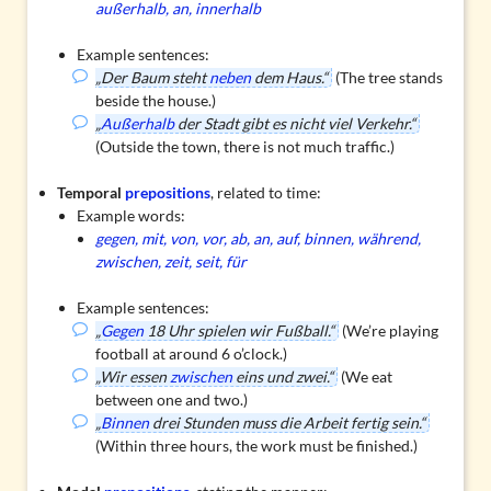
außerhalb, an, innerhalb
Example sentences:
„Der Baum steht
neben
dem Haus.“
(The tree stands
beside the house.)
„
Außerhalb
der Stadt gibt es nicht viel Verkehr.“
(Outside the town, there is not much traffic.)
Temporal
prepositions
, related to time:
Example words:
gegen, mit, von, vor, ab, an, auf, binnen, während,
zwischen, zeit, seit, für
Example sentences:
„
Gegen
18 Uhr spielen wir Fußball.“
(We’re playing
football at around 6 o’clock.)
„Wir essen
zwischen
eins und zwei.“
(We eat
between one and two.)
„
Binnen
drei Stunden muss die Arbeit fertig sein.“
(Within three hours, the work must be finished.)