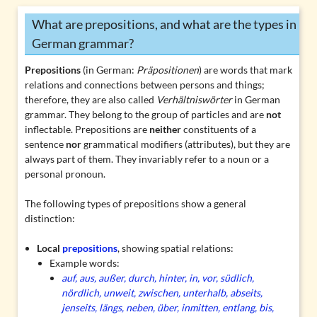
What are prepositions, and what are the types in
German grammar?
Prepositions
(in German:
Präpositionen
) are words that mark
relations and connections between persons and things;
therefore, they are also called
Verhältniswörter
in German
grammar. They belong to the group of
particles
and are
not
inflectable
. Prepositions are
neither
constituents of a
sentence
nor
grammatical modifiers (attributes), but they are
always part of them. They invariably refer to a noun or a
personal pronoun.
The following types of prepositions show a general
distinction:
Local
prepositions
, showing spatial relations:
Example words:
auf, aus, außer, durch, hinter, in, vor, südlich,
nördlich, unweit, zwischen, unterhalb, abseits,
jenseits, längs, neben, über, inmitten, entlang, bis,