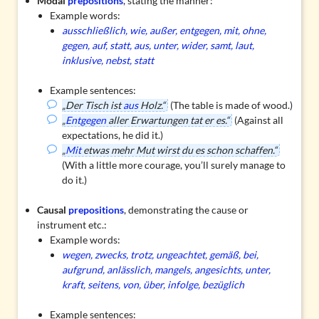
Modal
prepositions
, stating the manner:
Example words:
ausschließlich, wie, außer, entgegen, mit, ohne,
gegen, auf, statt, aus, unter, wider, samt, laut,
inklusive, nebst, statt
Example sentences:
„Der Tisch ist
aus
Holz.“
(The table is made of wood.)
„
Entgegen
aller Erwartungen tat er es.“
(Against all
expectations, he did it.)
„
Mit
etwas mehr Mut wirst du es schon schaffen.“
(With a little more courage, you’ll surely manage to
do it.)
Causal
prepositions
, demonstrating the cause or
instrument etc.:
Example words:
wegen, zwecks, trotz, ungeachtet, gemäß, bei,
aufgrund, anlässlich, mangels, angesichts, unter,
kraft, seitens, von, über, infolge, bezüglich
Example sentences: