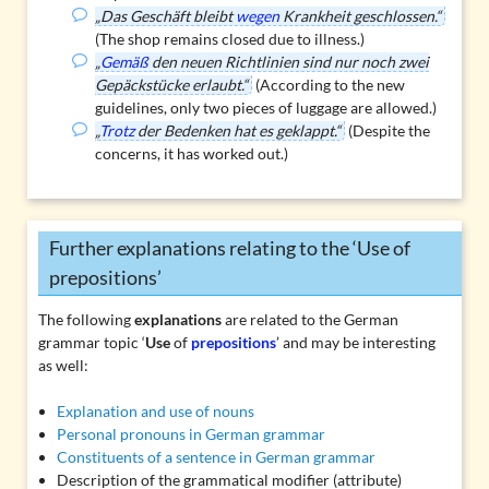
„Das Geschäft bleibt
wegen
Krankheit geschlossen.“
(The shop remains closed due to illness.)
„
Gemäß
den neuen Richtlinien sind nur noch zwei
Gepäckstücke erlaubt.“
(According to the new
guidelines, only two pieces of luggage are allowed.)
„
Trotz
der Bedenken hat es geklappt.“
(Despite the
concerns, it has worked out.)
Further explanations relating to the ‘Use of
prepositions’
The following
explanations
are related to the German
grammar topic ‘
Use
of
prepositions
’ and may be interesting
as well:
Explanation and use of nouns
Personal pronouns in German grammar
Constituents of a sentence in German grammar
Description of the grammatical modifier (attribute)