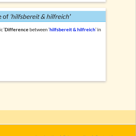
e of
‘hilfsbereit & hilfreich’
’
c ‘
Difference
between ‘
hilfsbereit & hilfreich
’ in