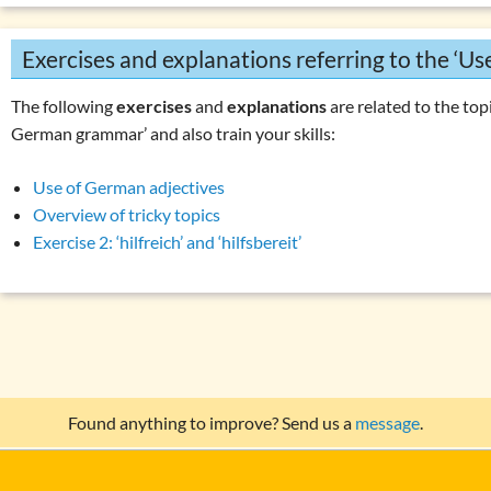
Exercises and explanations referring to the ‘Us
The following
exercises
and
explanations
are related to the topi
German grammar’ and also train your skills:
Use of German adjectives
Overview of tricky topics
Exercise 2: ‘hilfreich’ and ‘hilfsbereit’
Found anything to improve? Send us a
message
.