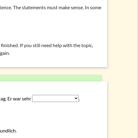
ations and topics
entence. The statements must make sense. In some
tages and fractions
eich – behilflich
eich – hilfsbereit
eich – hilfsbereit’
nished. If you still need help with the topic,
gain.
ag. Er war sehr
.
undlich.