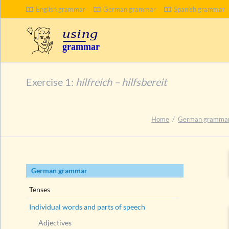
English grammar
German grammar
Spanish grammar
Exercise 1:
hilfreich – hilfsbereit
Home
German gramma
Skip
German grammar
navigation
Tenses
Individual words and parts of speech
Adjectives