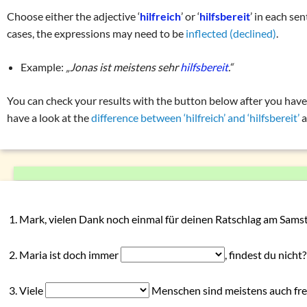
List of exercises (tenses)
Tricky word combin
Choose either the adjective ‘
hilfreich
’ or ‘
hilfsbereit
’ in each s
Writing of percen
cases, the expressions may need to be
inflected (declined)
.
hilfsbereit – hilfr
Example:
„Jonas ist meistens sehr
hilfsbereit
.“
Exercise 1:
hilfr
Exercise 2:
hilfr
You can check your results with the button below after you have fi
have a look at the
difference between ‘hilfreich’ and ‘hilfsbereit’
a
Mark, vielen Dank noch einmal für deinen Ratschlag am Samst
Maria ist doch immer
, findest du nicht?
Viele
Menschen sind meistens auch fre