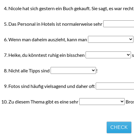
Nicole hat sich gestern ein Buch gekauft. Sie sagt, es war rech
Das Personal in Hotels ist normalerweise sehr
Wenn man daheim auszieht, kann man
Heike, du könntest ruhig ein bisschen
s
Nicht alle Tipps sind
!
Fotos sind häufig vielsagend und daher oft
Zu diesem Thema gibt es eine sehr
Bros
CHECK